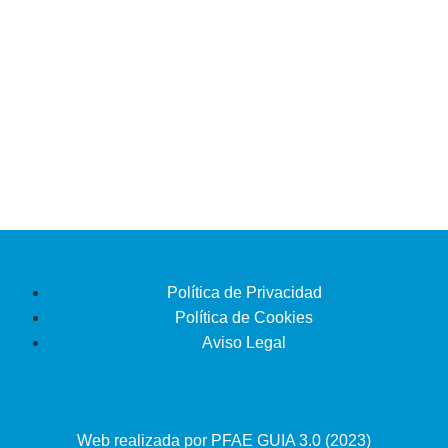
2024
,
PFAE El Pastoreo
PFAE El Pastoreo
PFAE La Recova 3.0
29 de abril de 2024
Política de Privacidad
Política de Cookies
Aviso Legal
Web realizada por PFAE GUIA 3.0 (2023)