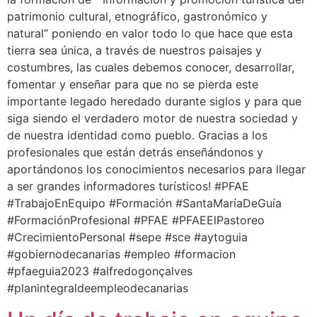
patrimonio cultural, etnográfico, gastronómico y
natural” poniendo en valor todo lo que hace que esta
tierra sea única, a través de nuestros paisajes y
costumbres, las cuales debemos conocer, desarrollar,
fomentar y enseñar para que no se pierda este
importante legado heredado durante siglos y para que
siga siendo el verdadero motor de nuestra sociedad y
de nuestra identidad como pueblo. Gracias a los
profesionales que están detrás enseñándonos y
aportándonos los conocimientos necesarios para llegar
a ser grandes informadores turísticos! #PFAE
#TrabajoEnEquipo #Formación #SantaMaríaDeGuía
#FormaciónProfesional #PFAE #PFAEElPastoreo
#CrecimientoPersonal #sepe #sce #aytoguia
#gobiernodecanarias #empleo #formacion
#pfaeguia2023 #alfredogonçalves
#planintegraldeempleodecanarias