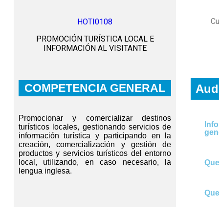
Cu
HOTI0108
PROMOCIÓN TURÍSTICA LOCAL E
INFORMACIÓN AL VISITANTE
COMPETENCIA GENERAL
Aud
Promocionar
y
comercializar
destinos
Inf
turísticos
locales,
gestionando
servicios
de
gen
información
turística
y
participando
en
la
creación,
comercialización
y
gestión
de
productos y servicios turísticos del entorno
local, utilizando, en caso necesario, la
Que
lengua
inglesa.
Que