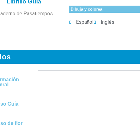
Librillo Guía
Dibuja y colorea
aderno de Pasatiempos
Español
Inglés
ios
ormación
eral
so Guía
so de flor