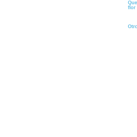
Que
flor
Otr